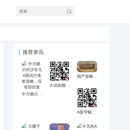
推荐资讯
国产策略游戏《沙盘战争：三国》正式发售
大润发颤抖华中区，五大运营区整合为四个
中方晓示对沙非凡4国试行免签策略，应答部
A股窄幅震憾，三大股指小幅低收：大消耗走