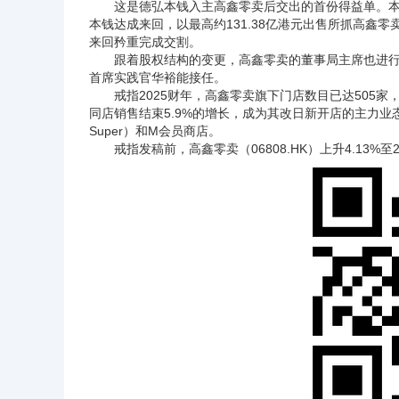
这是德弘本钱入主高鑫零卖后交出的首份得益单。本年1月
本钱达成来回，以最高约131.38亿港元出售所抓高鑫零
来回矜重完成交割。
跟着股权结构的变更，高鑫零卖的董事局主席也进行
首席实践官华裕能接任。
戒指2025财年，高鑫零卖旗下门店数目已达505家，掩
同店销售结束5.9%的增长，成为其改日新开店的主力
Super）和M会员商店。
戒指发稿前，高鑫零卖（06808.HK）上升4.13%至2