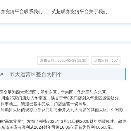
联赛竞猜平台联系我们
英超联赛竞猜平台关于我们
发布日期：2025-05-28 19:20
点击次数：157
区，五大运营区整合为四个
区变更为四大营运区，即华东区，华南区，华北区与东北区。
川渝25家门店划入华南区，陕甘宁青6家门店划入华北区运营处分。
作事顾主。调遣已基本完成，门店运营一切照常。
所颤抖大区的现存业务及门店将会并入到大润发的其他大区。针对颤
鑫零卖”）发布了戒指2025年3月31日的2025财年功绩叙述。叙述
谈主应占溢利从2024财年亏蚀16.05亿元转为盈利4.05亿元。