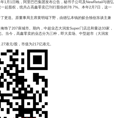
1日晚，阿里巴巴集团发布公告，秘书子公司及NewRetail与德弘
卖一起股权，统共占高鑫零卖已刊行股份的78.7%。本年2月7日，这一
了更迭。原董事局主席黄明端下野，由德弘本钱的蚁合独创东谈主兼
饰了207座城市。期内，中超业态大润发Super门店总和量达33家，
业态。当今，高鑫零卖的业态分为三种，即大卖场、中型超市（大润发
.27港元/股，市值为217亿港元。