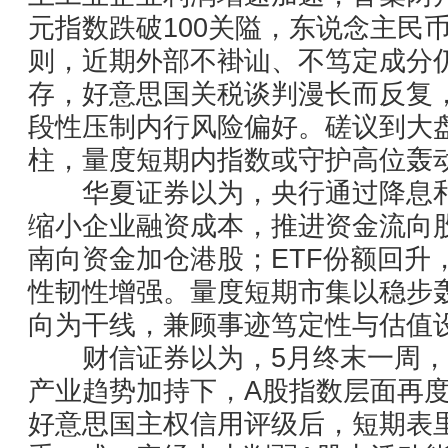
元指数跌破100关隘，东说念主民
则，近期外部不褂讪、不笃定成分
存，好意思国关税谈判漫长而反复
段性压制内行风险偏好。磋议到大
柱，量度短期内指数或守护高位轰
华夏证券以为，央行通过降息和
缩小企业融资成本，推进资金流向
南向资金加仓港股；ETF份额回升
性韧性增强。量度短期市集以稳步
向为干线，兼顾事迹笃定性与估值
财信证券以为，5月终末一周，
产业趋势加持下，A股指数层面再
好意思国主权信用评级后，短期表