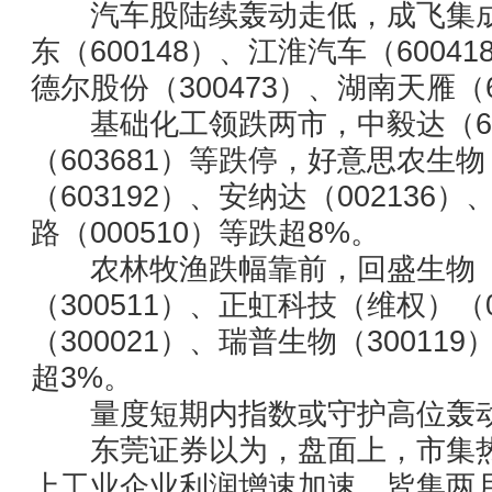
汽车股陆续轰动走低，成飞集成（0
东（600148）、江淮汽车（60041
德尔股份（300473）、湖南天雁（6
基础化工领跌两市，中毅达（60
（603681）等跌停，好意思农生物
（603192）、安纳达（002136）
路（000510）等跌超8%。
农林牧渔跌幅靠前，回盛生物（3
（300511）、正虹科技（维权）（
（300021）、瑞普生物（300119
超3%。
量度短期内指数或守护高位轰
东莞证券以为，盘面上，市集热
上工业企业利润增速加速，皆集两