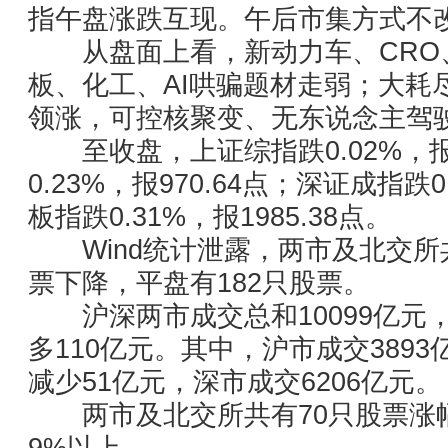
指午盘涨跌互现。午后市集方式不
从盘面上看，新动力车、CRO、
板、化工、AI哄骗题材走弱；大耗
领涨，可控核聚变、无东说念主驾
至收盘，上证综指跌0.02%，报33
0.23%，报970.64点；深证成指跌0
板指跌0.31%，报1985.38点。
Wind统计泄露，两市及北交所共1
票下降，平盘有182只股票。
沪深两市成交总和10099亿元，
多110亿元。其中，沪市成交3893
减少51亿元，深市成交6206亿元。
两市及北交所共有70只股票涨幅
9%以上。