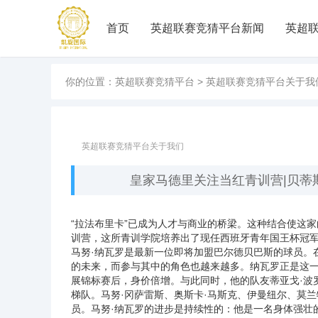
首页
英超联赛竞猜平台新闻
英超
你的位置：
英超联赛竞猜平台
>
英超联赛竞猜平台关于我
英超联赛竞猜平台关于我们
皇家马德里关注当红青训营|贝蒂斯
“拉法布里卡”已成为人才与商业的桥梁。这种结合使这
训营，这所青训学院培养出了现任西班牙青年国王杯冠军
马努·纳瓦罗是最新一位即将加盟巴尔德贝巴斯的球员。
的未来，而参与其中的角色也越来越多。纳瓦罗正是这一
展锦标赛后，身价倍增。与此同时，他的队友蒂亚戈·波罗
梯队。马努·冈萨雷斯、奥斯卡·马斯克、伊曼纽尔、莫
员。马努·纳瓦罗的进步是持续性的：他是一名身体强壮