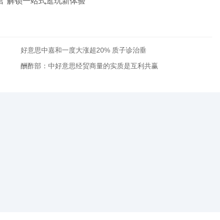
官”解锁一站式逛玩新体验
好意思中嘉和一度大涨超20% 质子诊治垂
酬酢部：中好意思经贸商量的实质是互利共赢