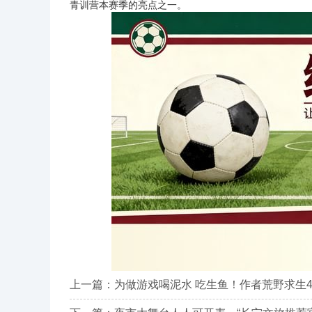
青训营本赛季的亮点之一。
上一篇：
为做游戏喝泥水 吃生鱼！作者荒野求生4