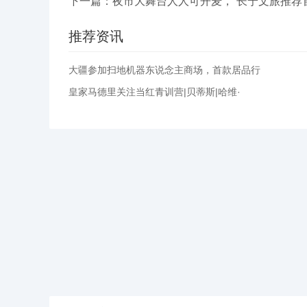
下一篇：
夜市大舞台人人可开麦，“长宁文旅推荐
推荐资讯
大疆参加扫地机器东说念主商场，首款居品行
皇家马德里关注当红青训营|贝蒂斯|哈维·